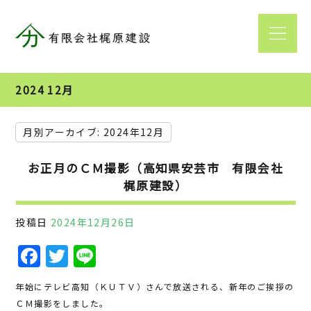
2024 12月
月別アーカイブ:
2024年12月
お正月のＣＭ撮影（高知県安芸市 有限会社
梶原建設）
投稿日
2024年12月26日
F
T
Li
a
w
n
年始にテレビ高知（ＫＵＴＶ）さんで放送される、新年のご挨拶の
c
it
e
ＣＭ撮影をしました。