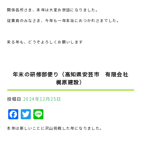
関係各所さま、本年は大変お世話になりました。
従業員のみなさま、今年も一年本当におつかれさまでした。
来る年も、どうぞよろしくお願いします
年末の研修部便り（高知県安芸市 有限会社
梶原建設）
投稿日
2024年12月25日
F
T
Li
a
w
n
本年は新しいことに沢山挑戦した年になりました。
c
it
e