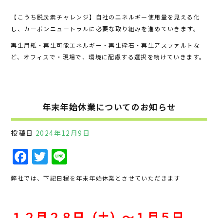
【こうち脱炭素チャレンジ】自社のエネルギー使用量を見える化
し、カーボンニュートラルに必要な取り組みを進めていきます。
再生用紙・再生可能エネルギー・再生砕石・再生アスファルトな
ど、オフィスで・現場で、環境に配慮する選択を続けていきます。
年末年始休業についてのお知らせ
投稿日
2024年12月9日
F
T
Li
a
w
n
弊社では、下記日程を年末年始休業とさせていただきます
c
it
e
e
te
１２月２８日（土）～１月５日