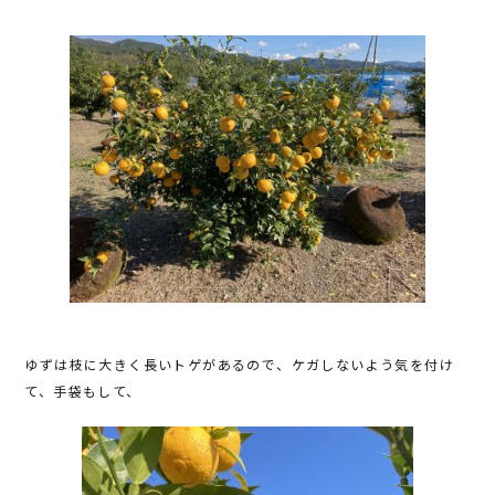
b
r
o
o
k
ゆずは枝に大きく長いトゲがあるので、ケガしないよう気を付け
て、手袋もして、