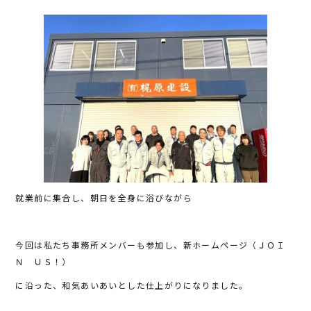
e
te
b
r
o
o
k
就業前に集合し、朝日を全身に浴びながら
今回は私たち事務所メンバーも参加し、新ホームページ（ＪＯＩ
Ｎ ＵＳ！）
に沿った、和気あいあいとした仕上がりになりました。