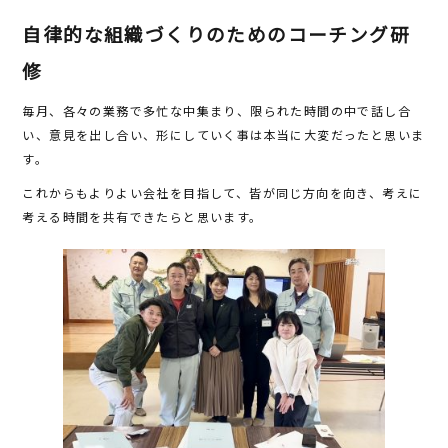
e
te
自律的な組織づくりのためのコーチング研
b
r
o
修
o
毎月、各々の業務で多忙な中集まり、限られた時間の中で話し合
k
い、意見を出し合い、形にしていく事は本当に大変だったと思いま
す。
これからもよりよい会社を目指して、皆が同じ方向を向き、考えに
考える時間を共有できたらと思います。