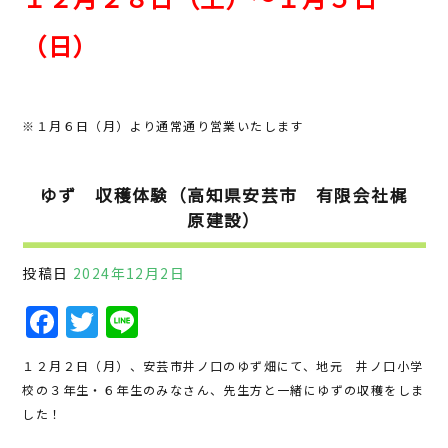
b
r
o
（日）
o
k
※１月６日（月）より通常通り営業いたします
ゆず 収穫体験（高知県安芸市 有限会社梶
原建設）
投稿日
2024年12月2日
F
T
Li
a
w
n
１２月２日（月）、安芸市井ノ口のゆず畑にて、地元 井ノ口小学
c
it
e
校の３年生・６年生のみなさん、先生方と一緒にゆずの収穫をしま
e
te
した！