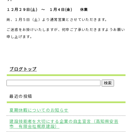
b
r
１２月２９日(土) ～ １月４日(金) 休業
o
尚、１月５日（土）より通常営業とさせていただきます。
o
ご迷惑をお掛けいたしますが、何卒ご了承いただきますようお願い
k
申し上げます。
ブログトップ
最近の投稿
夏期休暇についてのお知らせ
建設技能者を大切にする企業の自主宣言（高知県安芸
市 有限会社梶原建設）