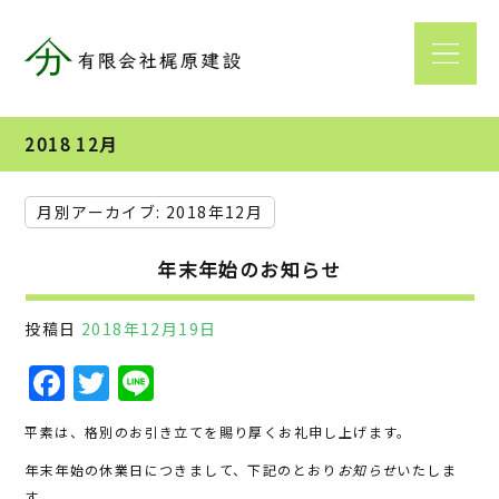
2018 12月
月別アーカイブ:
2018年12月
年末年始のお知らせ
投稿日
2018年12月19日
F
T
Li
a
w
n
平素は、格別のお引き立てを賜り厚くお礼申し上げます。
c
it
e
年末年始の休業日につきまして、下記のとおり
お知らせ
いたしま
e
te
す。