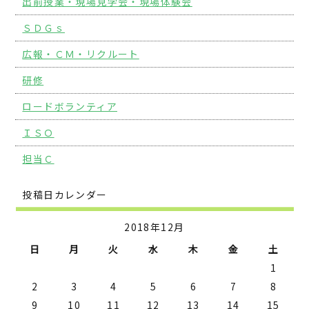
出前授業・現場見学会・現場体験会
ＳＤＧｓ
広報・ＣＭ・リクルート
研修
ロードボランティア
ＩＳＯ
担当Ｃ
投稿日カレンダー
2018年12月
日
月
火
水
木
金
土
1
2
3
4
5
6
7
8
9
10
11
12
13
14
15