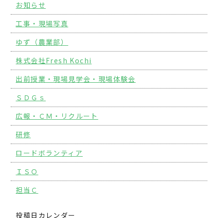
お知らせ
工事・現場写真
ゆず（農業部）
株式会社Fresh Kochi
出前授業・現場見学会・現場体験会
ＳＤＧｓ
広報・ＣＭ・リクルート
研修
ロードボランティア
ＩＳＯ
担当Ｃ
投稿日カレンダー