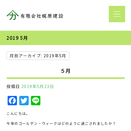
2019 5月
月別アーカイブ:
2019年5月
５月
投稿日
2019年5月23日
F
T
Li
a
w
n
こんにちは。
c
it
e
今年のゴールデン・ウィークはどのように過ごされましたか？
e
te