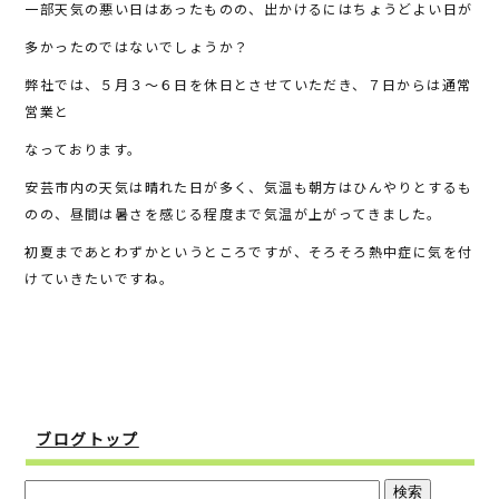
一部天気の悪い日はあったものの、出かけるにはちょうどよい日が
b
r
多かったのではないでしょうか？
o
o
弊社では、５月３～６日を休日とさせていただき、７日からは通常
営業と
k
なっております。
安芸市内の天気は晴れた日が多く、気温も朝方はひんやりとするも
のの、昼間は暑さを感じる程度まで気温が上がってきました。
初夏まであとわずかというところですが、そろそろ熱中症に気を付
けていきたいですね。
ブログトップ