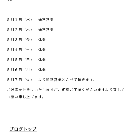
b
r
o
５月１日（水） 通常営業
o
５月２日（木） 通常営業
k
５月３日（金） 休業
５月４日（土） 休業
５月５日（日） 休業
５月６日（月） 休業
５月７日（火） より通常営業とさせて頂きます。
ご迷惑をお掛けいたしますが、何卒ご了承くださいますよう宜しく
お願い申し上げます。
ブログトップ