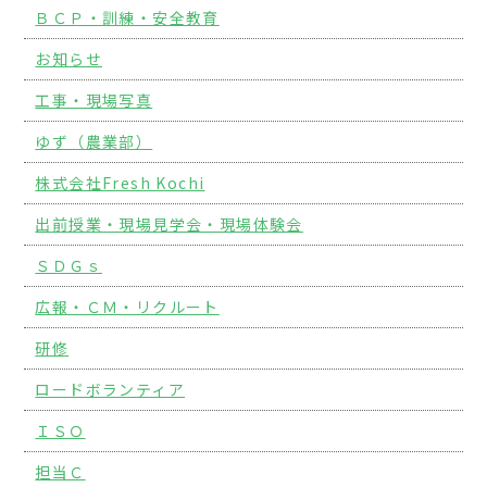
ＢＣＰ・訓練・安全教育
お知らせ
工事・現場写真
ゆず（農業部）
株式会社Fresh Kochi
出前授業・現場見学会・現場体験会
ＳＤＧｓ
広報・ＣＭ・リクルート
研修
ロードボランティア
ＩＳＯ
担当Ｃ