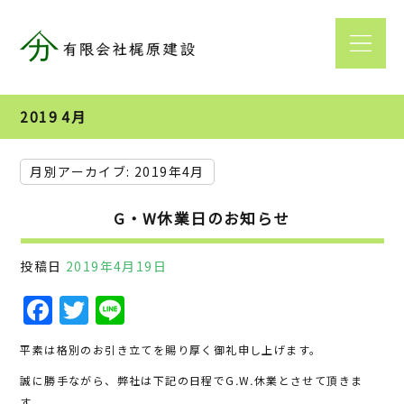
2019 4月
月別アーカイブ:
2019年4月
G・W休業日のお知らせ
投稿日
2019年4月19日
F
T
Li
a
w
n
平素は格別のお引き立てを賜り厚く御礼申し上げます。
c
it
e
誠に勝手ながら、弊社は下記の日程でG
.
W
.
休業とさせて頂きま
e
te
す。