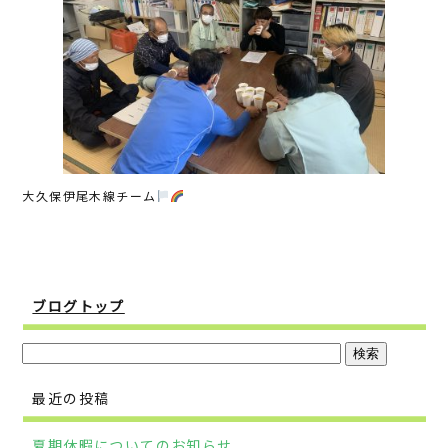
b
r
o
o
k
大久保伊尾木線チーム
ブログトップ
最近の投稿
夏期休暇についてのお知らせ