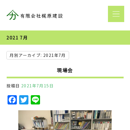
2021 7月
月別アーカイブ:
2021年7月
現場会
投稿日
2021年7月15日
F
T
Li
a
w
n
c
it
e
e
te