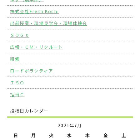
株式会社Fresh Kochi
出前授業・現場見学会・現場体験会
ＳＤＧｓ
広報・ＣＭ・リクルート
研修
ロードボランティア
ＩＳＯ
担当Ｃ
投稿日カレンダー
2021年7月
日
月
火
水
木
金
土