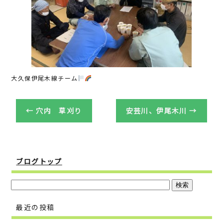
o
o
k
大久保伊尾木線チーム
←
穴内 草刈り
安芸川、伊尾木川
→
ブログトップ
最近の投稿