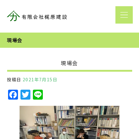
現場会
現場会
投稿日
2021年7月15日
F
T
Li
a
w
n
c
it
e
e
te
b
r