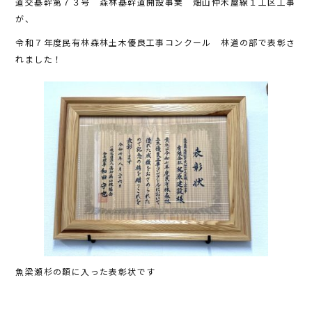
道交基幹第７３号 森林基幹道開設事業 畑山仲木屋線１工区工事
e
te
が、
b
r
令和７年度民有林森林土木優良工事コンクール 林道の部で表彰さ
o
れました！
o
k
魚梁瀬杉の額に入った表彰状です