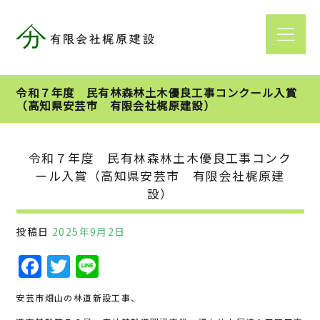
令和７年度 民有林森林土木優良工事コンクール入賞
（高知県安芸市 有限会社梶原建設）
令和７年度 民有林森林土木優良工事コンク
ール入賞（高知県安芸市 有限会社梶原建
設）
投稿日
2025年9月2日
F
T
Li
a
w
n
安芸市畑山の林道新設工事、
c
it
e