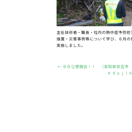
主任技術者・職長・社内の熱中症予防担
措置・災害事例等について学び、８月の
実施しました。
←
ＢＢＱ懇親会！！ （高知県安芸市 
✕ Ｋａｊｉｈ