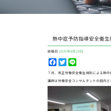
熱中症予防指導安全衛生
投稿日
2025年8月29日
F
T
Li
a
w
n
７月、改正労働安全衛生規則による熱中
c
it
e
講師は労働安全コンサルタントの田内さ
e
te
b
r
o
o