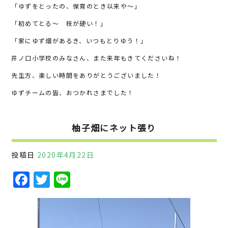
「ゆずをとったの、保育のとき以来や～」
「初めてとる～ 枝が硬い！」
「家にゆず畑があるき、いつもとりゆう！」
井ノ口小学校のみなさん、また来年もきてくださいね！
先生方、楽しい時間をありがとうございました！
ゆずチームの皆、おつかれさまでした！
柚子畑にネット張り
投稿日
2020年4月22日
F
T
Li
a
w
n
c
it
e