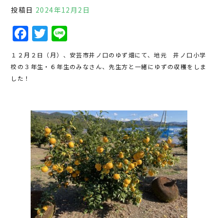
投稿日
2024年12月2日
F
T
Li
a
w
n
１２月２日（月）、安芸市井ノ口のゆず畑にて、地元 井ノ口小学
c
it
e
校の３年生・６年生のみなさん、先生方と一緒にゆずの収穫をしま
e
te
した！
b
r
o
o
k