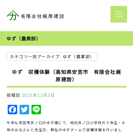
ゆず（農業部）
カテゴリー別アーカイブ:
ゆず（農業部）
ゆず 収穫体験（高知県安芸市 有限会社梶
原建設）
投稿日
2025年12月3日
F
T
Li
a
w
n
今年も安芸市井ノ口のゆず畑にて、地元井ノ口小学校の３年生・６
c
it
e
年のみなさんと先生方、弊社のゆずチームで収穫体験を行いまし