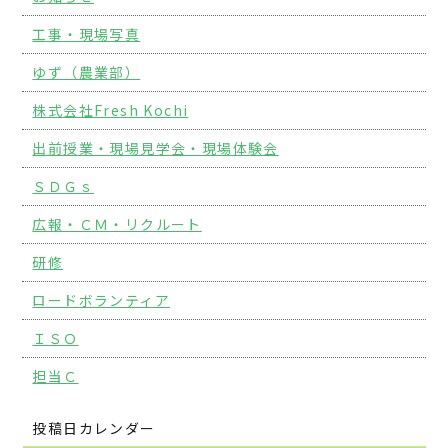
工事・現場写真
ゆず（農業部）
株式会社Fresh Kochi
出前授業・現場見学会・現場体験会
ＳＤＧｓ
広報・ＣＭ・リクルート
研修
ロードボランティア
ＩＳＯ
担当Ｃ
投稿日カレンダー