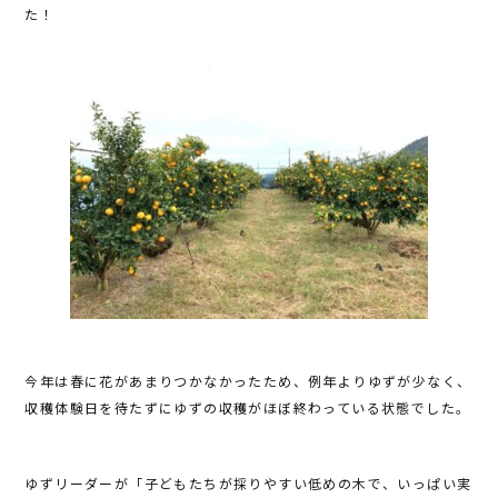
e
te
た！
b
r
o
o
k
今年は春に花があまりつかなかったため、例年よりゆずが少なく、
収穫体験日を待たずにゆずの収穫がほぼ終わっている状態でした。
ゆずリーダーが「子どもたちが採りやすい低めの木で、いっぱい実