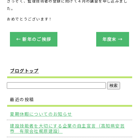
さっそく、監理技術者の登録に向けて４月の講習を申し込みまし
o
た。
o
おめでとうございます！
k
←
新年のご挨拶
年度末
→
ブログトップ
最近の投稿
夏期休暇についてのお知らせ
建設技能者を大切にする企業の自主宣言（高知県安芸
市 有限会社梶原建設）