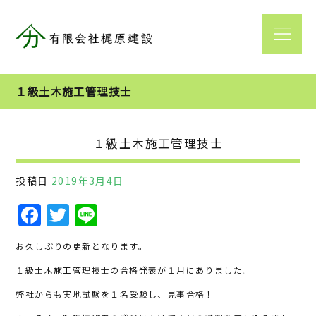
１級土木施工管理技士
１級土木施工管理技士
投稿日
2019年3月4日
F
T
Li
a
w
n
お久しぶりの更新となります。
c
it
e
１級土木施工管理技士の合格発表が１月にありました。
e
te
弊社からも実地試験を１名受験し、見事合格！
b
r