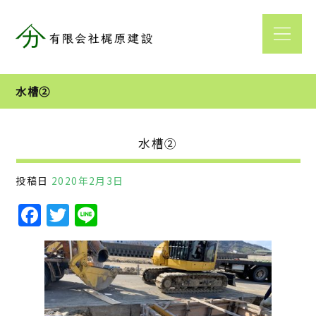
水槽②
水槽②
投稿日
2020年2月3日
F
T
Li
a
w
n
c
it
e
e
te
b
r