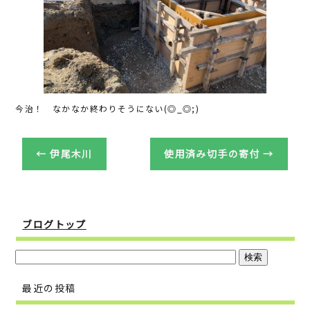
o
o
k
今治！ なかなか終わりそうにない(◎_◎;)
←
伊尾木川
使用済み切手の寄付
→
ブログトップ
最近の投稿