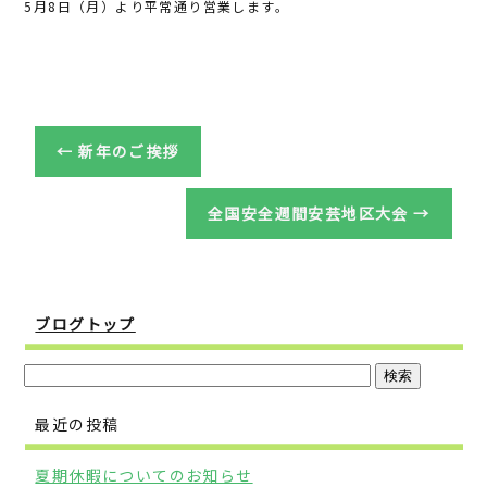
o
5月8日（月）より平常通り営業します。
o
k
←
新年のご挨拶
全国安全週間安芸地区大会
→
ブログトップ
最近の投稿
夏期休暇についてのお知らせ