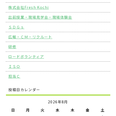
株式会社Fresh Kochi
出前授業・現場見学会・現場体験会
ＳＤＧｓ
広報・ＣＭ・リクルート
研修
ロードボランティア
ＩＳＯ
担当Ｃ
投稿日カレンダー
2026年8月
日
月
火
水
木
金
土