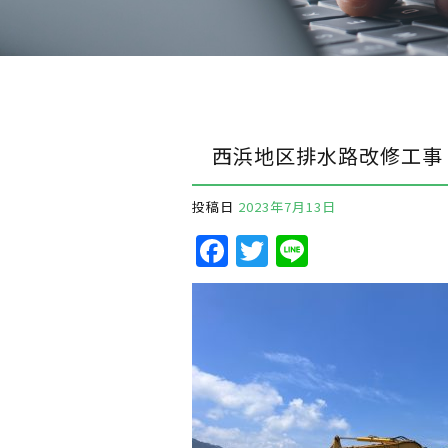
西浜地区排水路改修工事
投稿日
2023年7月13日
F
T
Li
a
w
n
c
it
e
e
te
b
r
o
o