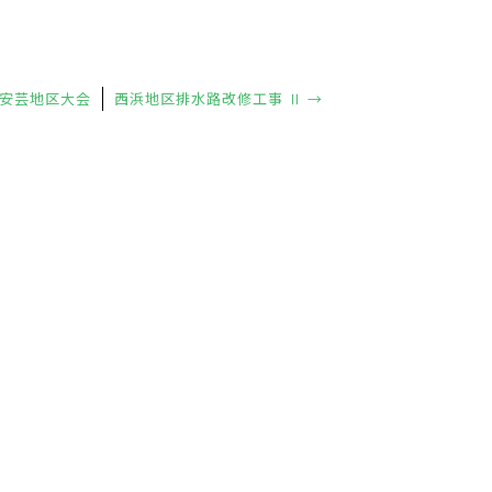
安芸地区大会
西浜地区排水路改修工事 Ⅱ
→