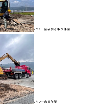
7/11—舗装剝ぎ取り作業
7/12—床掘作業