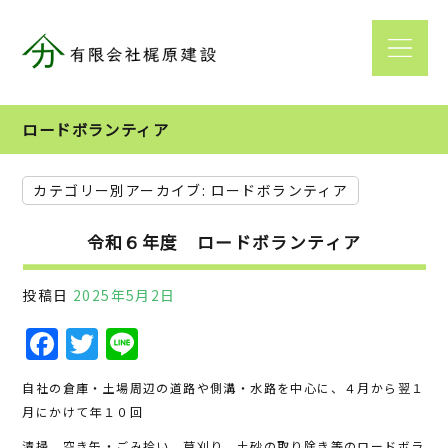
ロードボランティア
カテゴリー別アーカイブ:
ロードボランティア
令和６年度 ロードボランティア
投稿日
2025年5月2日
F
T
Li
a
w
n
自社の倉庫・土場周辺の道路や側溝・水路を中心に、４月から翌１
c
it
e
月にかけて年１０回
e
te
清掃、空き缶・ごみ拾い、草刈り、土砂の取り除き等のロードボラ