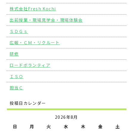
株式会社Fresh Kochi
出前授業・現場見学会・現場体験会
ＳＤＧｓ
広報・ＣＭ・リクルート
研修
ロードボランティア
ＩＳＯ
担当Ｃ
投稿日カレンダー
2026年8月
日
月
火
水
木
金
土