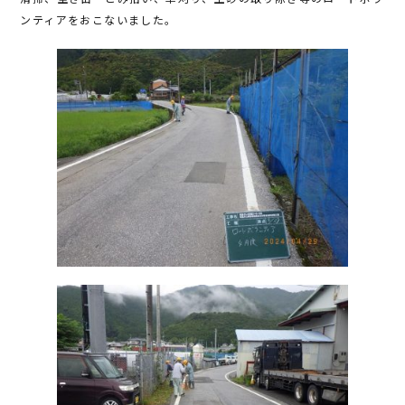
b
r
ンティアをおこないました。
o
o
k