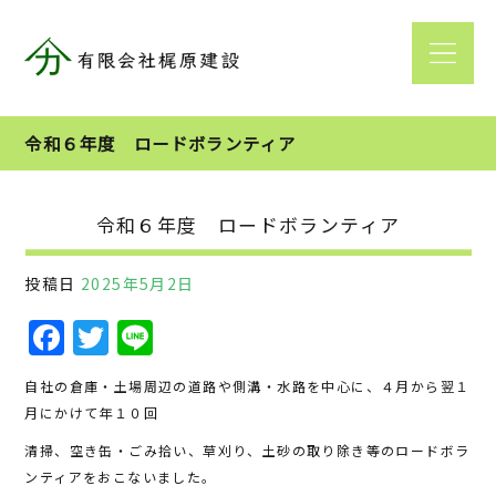
令和６年度 ロードボランティア
令和６年度 ロードボランティア
投稿日
2025年5月2日
F
T
Li
a
w
n
自社の倉庫・土場周辺の道路や側溝・水路を中心に、４月から翌１
c
it
e
月にかけて年１０回
e
te
清掃、空き缶・ごみ拾い、草刈り、土砂の取り除き等のロードボラ
b
r
ンティアをおこないました。