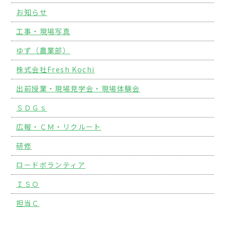
お知らせ
工事・現場写真
ゆず（農業部）
株式会社Fresh Kochi
出前授業・現場見学会・現場体験会
ＳＤＧｓ
広報・ＣＭ・リクルート
研修
ロードボランティア
ＩＳＯ
担当Ｃ