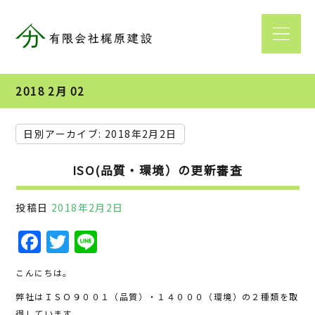
2018 2月 02
日別アーカイブ:
2018年2月2日
ISO(品質・環境）の更新審査
投稿日
2018年2月2日
F
T
Li
a
w
n
こんにちは。
c
it
e
弊社はＩＳＯ９００１（品質）・１４０００（環境）の２種類を取
e
te
得しています。