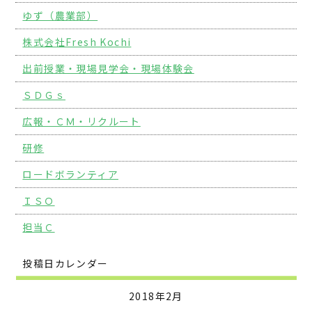
ゆず（農業部）
株式会社Fresh Kochi
出前授業・現場見学会・現場体験会
ＳＤＧｓ
広報・ＣＭ・リクルート
研修
ロードボランティア
ＩＳＯ
担当Ｃ
投稿日カレンダー
2018年2月