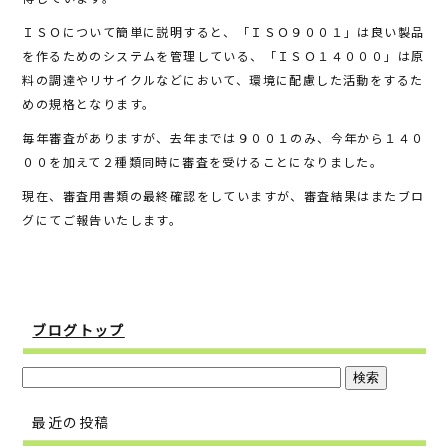
b
r
ＩＳＯについて簡単に説明すると、「ＩＳＯ９００１」は良い製品
o
を作るためのシステムを管理している、「ＩＳＯ１４０００」は原
o
料の調達やリサイクルなどにおいて、環境に配慮した活動をするた
めの規格となります。
k
毎年審査がありますが、去年までは９００１のみ、今年から１４０
００を加えて２種類同時に審査を受けることになりました。
現在、審査用書類の最終確認をしていますが、審査結果はまたブロ
グにてご報告いたします。
ブログトップ
最近の投稿