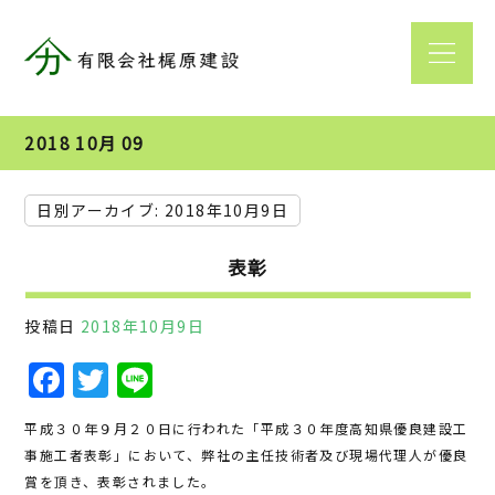
2018 10月 09
日別アーカイブ:
2018年10月9日
表彰
投稿日
2018年10月9日
F
T
Li
a
w
n
平成３０年９月２０日に行われた「平成３０年度高知県優良建設工
c
it
e
事施工者表彰」において、弊社の主任技術者及び現場代理人が優良
e
te
賞を頂き、表彰されました。