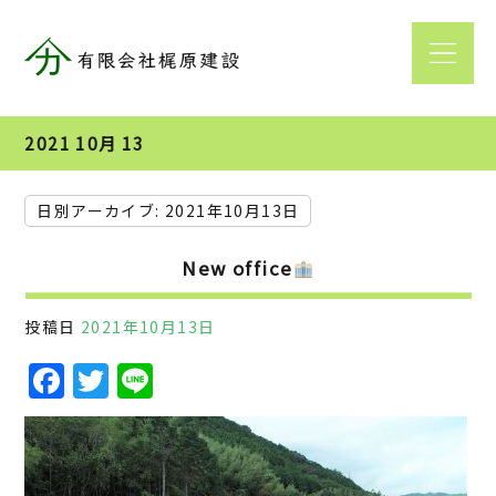
2021 10月 13
日別アーカイブ:
2021年10月13日
New office
投稿日
2021年10月13日
F
T
Li
a
w
n
c
it
e
e
te