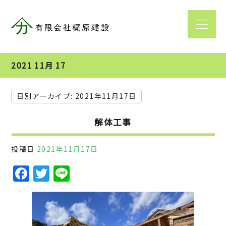
2021 11月 17
日別アーカイブ:
2021年11月17日
解体工事
投稿日
2021年11月17日
F
T
Li
a
w
n
c
it
e
e
te