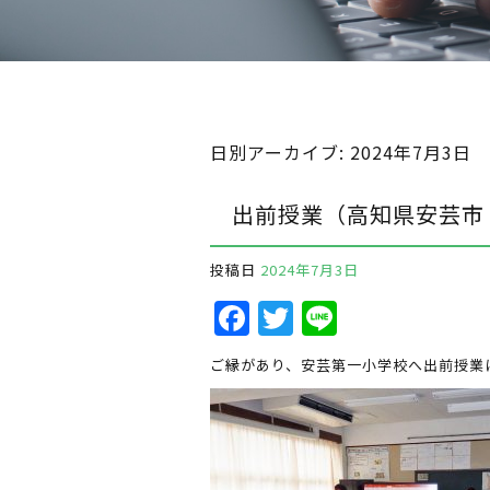
日別アーカイブ:
2024年7月3日
出前授業（高知県安芸市
投稿日
2024年7月3日
F
T
Li
a
w
n
ご縁があり、安芸第一小学校へ出前授業
c
it
e
e
te
b
r