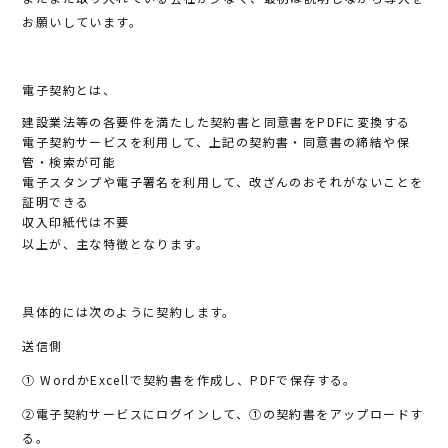
b
r
お願いしています。
o
o
電子契約とは、
k
建設業法等の各要件を満たした契約書と同意書をPDFに変換する
電子契約サービスを利用して、上記の契約書・同意書の締結や保
管・検索が可能
電子スタンプや電子署名を利用して、改ざんのおそれがないことを
証明できる
収入印紙代は不要
以上が、主な特徴となります。
具体的には次のように契約します。
送信側
① WordかExcellで契約書を作成し、PDFで保存する。
②電子契約サービスにログインして、①の契約書をアップロードす
る。