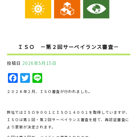
ＩＳＯ －第２回サーベイランス審査－
投稿日
2026年5月15日
F
T
Li
a
w
n
２０２６年２月、ＩＳＯ審査が行われました。
c
it
e
e
te
弊社ではＩＳＯ９００１とＩＳＯ１４００１を取得していますが、
b
r
ＩＳＯは第１回・第２回サーベイランス審査を経て、再認証審査に
o
より更新が決定されます。
o