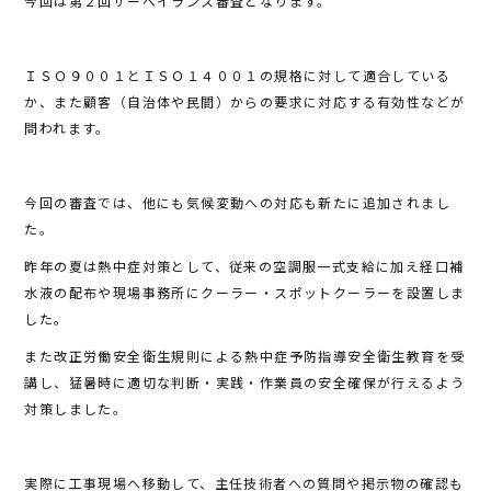
今回は第２回サーベイランス審査となります。
k
ＩＳＯ９００１とＩＳＯ１４００１の規格に対して適合している
か、また顧客（自治体や民間）からの要求に対応する有効性などが
問われます。
今回の審査では、他にも気候変動への対応も新たに追加されまし
た。
昨年の夏は熱中症対策として、従来の空調服一式支給に加え経口補
水液の配布や現場事務所にクーラー・スポットクーラーを設置しま
した。
また改正労働安全衛生規則による熱中症予防指導安全衛生教育を受
講し、猛暑時に適切な判断・実践・作業員の安全確保が行えるよう
対策しました。
実際に工事現場へ移動して、主任技術者への質問や掲示物の確認も