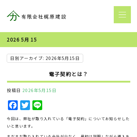
2026 5月 15
日別アーカイブ:
2026年5月15日
電子契約とは？
投稿日
2026年5月15日
F
T
Li
a
w
n
今回は、弊社が取り入れている「電子契約」についてお知らせした
c
it
e
いと思います。
e
te
まだまだ取り入れている会社が少なく、最初は説明しながら導入を