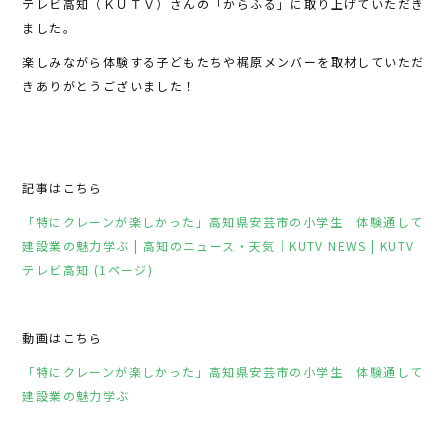
テレビ高知（ＫＵＴＶ）さんの「からふる」に取り上げていただき
b
r
ました。
o
楽しみながら体験する子どもたちや梶原メンバーを取材していただ
o
きありがとうございました！
k
記事はこちら
「特にクレーンが楽しかった」高知県安芸市の小学生 体験通して
建設業の魅力学ぶ | 高知のニュース・天気｜KUTV NEWS | KUTV
テレビ高知 (1ページ)
動画はこちら
「特にクレーンが楽しかった」高知県安芸市の小学生 体験通して
建設業の魅力学ぶ