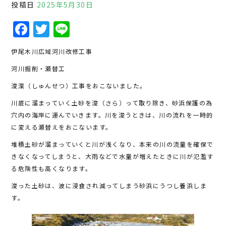
投稿日
2025年5月30日
F
T
Li
a
w
n
伊尾木川広域河川改修工事
c
it
e
河川掘削・瀬替工
e
te
浚渫（しゅんせつ）工事をおこないました。
b
r
川底に溜まっていく土砂を浚（さら）って取り除き、砂浜保護の為
o
穴内の海岸に運んでいきます。川を浚うときは、川の流れを一時的
o
に変える瀬替えをおこないます。
k
堆積土砂が溜まっていくと川が浅くなり、本来の川の流量を確保で
きなくなってしまうと、大雨などで水量が増えたときに川が氾濫す
る危険性も高くなります。
浚った土砂は、波に浸食され減ってしまう砂浜にうつし養浜しま
す。