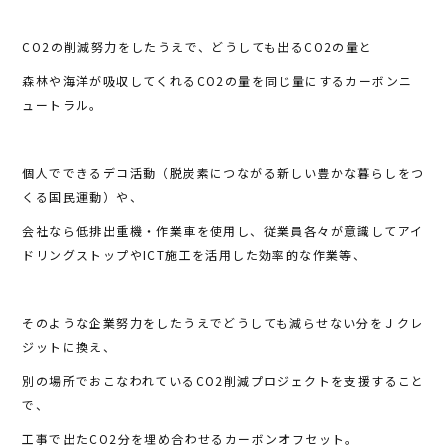
CO2の削減努力をしたうえで、どうしても出るCO2の量と
森林や海洋が吸収してくれるCO2の量を同じ量にするカーボンニ
ュートラル。
個人でできるデコ活動（脱炭素につながる新しい豊かな暮らしをつ
くる国民運動）や、
会社なら低排出重機・作業車を使用し、従業員各々が意識してアイ
ドリングストップやICT施工を活用した効率的な作業等、
そのような企業努力をしたうえでどうしても減らせない分をＪクレ
ジットに換え、
別の場所でおこなわれているCO2削減プロジェクトを支援すること
で、
工事で出たCO2分を埋め合わせるカーボンオフセット。