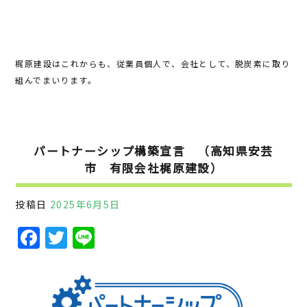
梶原建設はこれからも、従業員個人で、会社として、脱炭素に取り
組んでまいります。
パートナーシップ構築宣言 （高知県安芸
市 有限会社梶原建設）
投稿日
2025年6月5日
F
T
Li
a
w
n
c
it
e
e
te