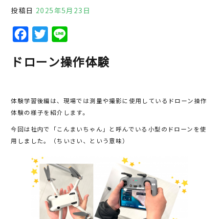
投稿日
2025年5月23日
F
T
Li
a
w
n
ドローン操作体験
c
it
e
e
te
b
r
体験学習後編は、現場では測量や撮影に使用しているドローン操作
o
体験の様子を紹介します。
o
今回は社内で「こんまいちゃん」と呼んでいる小型のドローンを使
k
用しました。（ちいさい、という意味）