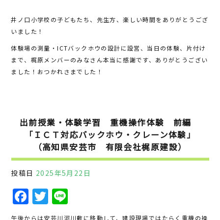
井ノ口小学校の子どもたち、先生方、楽しい時間をありがとうござ
いました！
体験場の測量・ICTバックホウの設計に設営、当日の体験、片付け
まで、梶原メンバーのみなさん本当に感謝です、ありがとうござい
ました！おつかれさまでした！
出前授業・体験学習 重機操作体験 前編
「ＩＣＴ対応バックホウ・クレーン体験」
（高知県安芸市 有限会社梶原建設）
投稿日
2025年5月22日
F
T
Li
a
w
n
午後からは安芸川河川敷に移動して、建設現場ではたらく重機の操