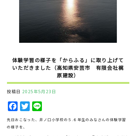
体験学習の様子を「からふる」に取り上げて
いただきました（高知県安芸市 有限会社梶
原建設）
投稿日
2025年5月23日
F
T
Li
a
w
n
先日おこなった、井ノ口小学校の５.６年生のみなさんの体験学習
c
it
e
の様子を、
e
te