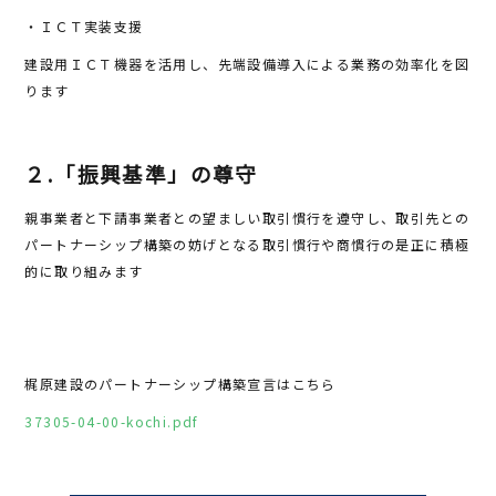
・ＩＣＴ実装支援
建設用ＩＣＴ機器を活用し、先端設備導入による業務の効率化を図
ります
２.「振興基準」の尊守
親事業者と下請事業者との望ましい取引慣行を遵守し、取引先との
パートナーシップ構築の妨げとなる取引慣行や商慣行の是正に積極
的に取り組みます
梶原建設のパートナーシップ構築宣言はこちら
37305-04-00-kochi.pdf