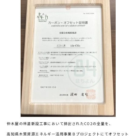
c
it
e
e
te
b
r
o
o
k
仲木屋の林道新設工事において排出されたCO2の全量を、
高知県木質資源エネルギー活用事業Ｂプロジェクトにてオフセット