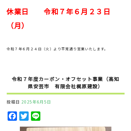
o
休業日 令和７年６月２３日
o
k
（月）
令和７年６月２４日（火）より平常通り営業いたします。
令和７年度カーボン・オフセット事業（高知
県安芸市 有限会社梶原建設）
投稿日
2025年6月5日
F
T
Li
a
w
n