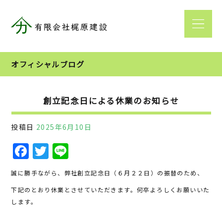
オフィシャルブログ
創立記念日による休業のお知らせ
投稿日
2025年6月10日
F
T
Li
a
w
n
誠に勝手ながら、弊社創立記念日（６月２２日）の振替のため、
c
it
e
下記のとおり休業とさせていただきます。何卒よろしくお願いいた
e
te
します。
b
r