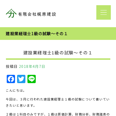
建設業経理士1級の試験～その１
建設業経理士1級の試験～その１
投稿日
2018年4月7日
F
T
Li
a
w
n
こんにちは。
c
it
e
今回は、３月に行われた建設業経理士１級の試験について書いてい
e
te
きたいと思います。
b
r
２級は１科目のみですが、１級は原価計算、財務分析、財務諸表の