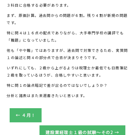
o
３科目に合格する必要があります。
o
まず、原価計算。過去問からの問題が６割。残り４割が新規の問題
k
です。
特に問４は１６点の配点でありながら、大手専門学校の講評でも
「難題」になっていました。
他も「やや難」ではありますが、過去問で対策できるため、実質問
１の論述と問４の部分点で合否が決まりそうです。
いずれにしても、２級から上がるよりは税理士か最低でも日商簿記
２級を取っているほうが、合格しやすいと思います。
特に問１の論点暗記で差が出るのではないでしょうか？
分析と諸表はまた来週書きたいと思います。
←
４月！
建設業経理士１級の試験～その2
→