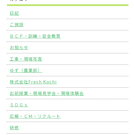
日記
ご挨拶
ＢＣＰ・訓練・安全教育
お知らせ
工事・現場写真
ゆず（農業部）
株式会社Fresh Kochi
出前授業・現場見学会・現場体験会
ＳＤＧｓ
広報・ＣＭ・リクルート
研修