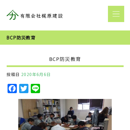
BCP防災教育
BCP防災教育
投稿日
2020年6月6日
F
T
Li
a
w
n
c
it
e
e
te
b
r