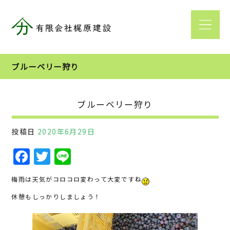
ブルーベリー狩り
ブルーベリー狩り
投稿日
2020年6月29日
F
T
Li
a
w
n
梅雨は天気がコロコロ変わって大変ですね
c
it
e
休憩もしっかりしましょう！
e
te
b
r