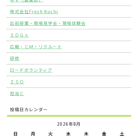
株式会社Fresh Kochi
出前授業・現場見学会・現場体験会
ＳＤＧｓ
広報・ＣＭ・リクルート
研修
ロードボランティア
ＩＳＯ
担当Ｃ
投稿日カレンダー
2026年8月
日
月
火
水
木
金
土