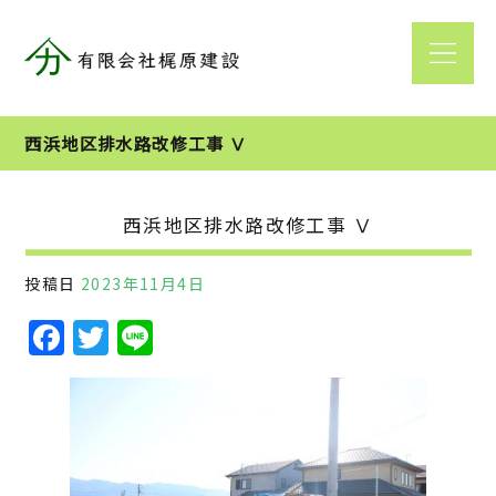
西浜地区排水路改修工事 Ⅴ
西浜地区排水路改修工事 Ⅴ
投稿日
2023年11月4日
F
T
Li
a
w
n
c
it
e
e
te
b
r