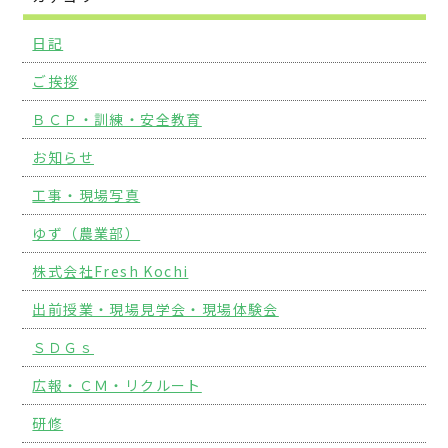
日記
ご挨拶
ＢＣＰ・訓練・安全教育
お知らせ
工事・現場写真
ゆず（農業部）
株式会社Fresh Kochi
出前授業・現場見学会・現場体験会
ＳＤＧｓ
広報・ＣＭ・リクルート
研修