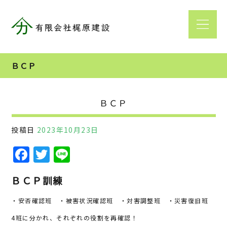
ＢＣＰ
ＢＣＰ
投稿日
2023年10月23日
F
T
Li
a
w
n
ＢＣＰ訓練
c
it
e
e
te
・安否確認班 ・被害状況確認班 ・対害調整班 ・災害復旧班
b
r
4班に分かれ、それぞれの役割を再確認！