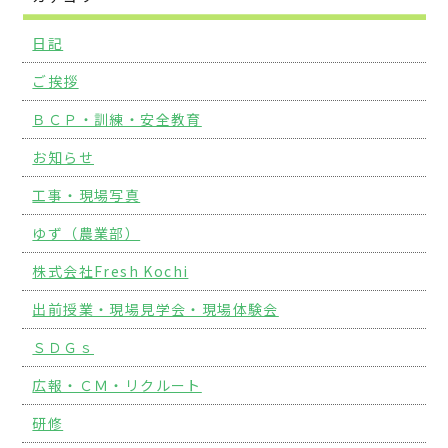
日記
ご挨拶
ＢＣＰ・訓練・安全教育
お知らせ
工事・現場写真
ゆず（農業部）
株式会社Fresh Kochi
出前授業・現場見学会・現場体験会
ＳＤＧｓ
広報・ＣＭ・リクルート
研修