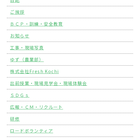
日記
ご挨拶
ＢＣＰ・訓練・安全教育
お知らせ
工事・現場写真
ゆず（農業部）
株式会社Fresh Kochi
出前授業・現場見学会・現場体験会
ＳＤＧｓ
広報・ＣＭ・リクルート
研修
ロードボランティア