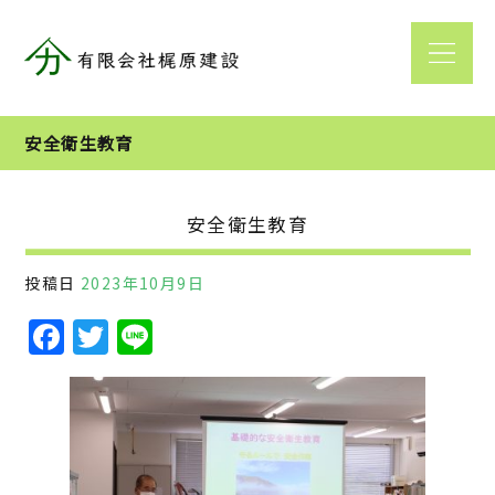
安全衛生教育
安全衛生教育
投稿日
2023年10月9日
F
T
Li
a
w
n
c
it
e
e
te
b
r