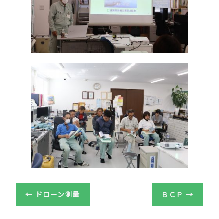
o
o
k
←
ドローン測量
ＢＣＰ
→