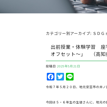
カテゴリー別アーカイブ:
ＳＤＧ
出前授業・体験学習 座
オフセット～」 （高知
投稿日
2025年5月21日
F
T
Li
a
w
n
令和７年５月２０日、地元安芸市の井ノ
c
it
e
e
te
今回は５・６年生の生徒さんに、地元の