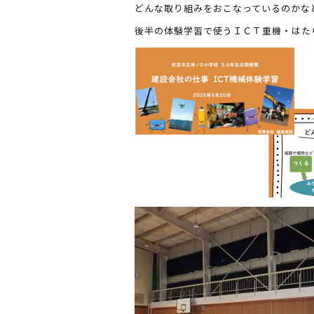
b
r
どんな取り組みをおこなっているのかな
o
後半の体験学習で使うＩＣＴ重機・はた
o
k