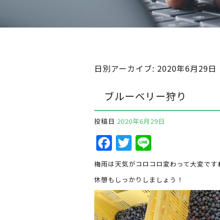
日別アーカイブ:
2020年6月29日
ブルーベリー狩り
投稿日
2020年6月29日
F
T
Li
a
w
n
梅雨は天気がコロコロ変わって大変です
c
it
e
休憩もしっかりしましょう！
e
te
b
r