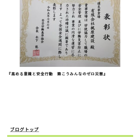
b
r
o
o
k
『高める意識と安全行動 築こうみんなのゼロ災害』
ブログトップ