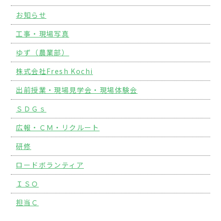
お知らせ
工事・現場写真
ゆず（農業部）
株式会社Fresh Kochi
出前授業・現場見学会・現場体験会
ＳＤＧｓ
広報・ＣＭ・リクルート
研修
ロードボランティア
ＩＳＯ
担当Ｃ