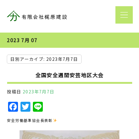
2023 7月 07
日別アーカイブ:
2023年7月7日
全国安全週間安芸地区大会
投稿日
2023年7月7日
F
T
Li
a
w
n
安全労働基準協会長表彰
c
it
e
e
te