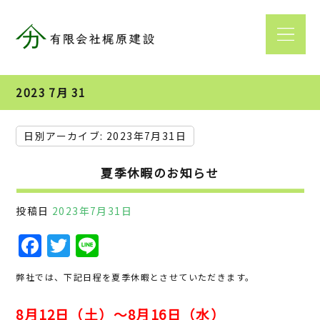
2023 7月 31
日別アーカイブ:
2023年7月31日
夏季休暇のお知らせ
投稿日
2023年7月31日
F
T
Li
a
w
n
弊社では、下記日程を夏季休暇とさせていただきます。
c
it
e
e
te
8月12日（土）～8月16日（水）