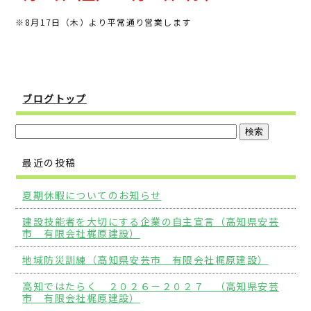
b
r
※8月17日（木）より平常通り営業します
o
o
k
ブログトップ
最近の投稿
夏期休暇についてのお知らせ
建設技能者を大切にする企業の自主宣言（高知県安芸
市 有限会社梶原建設）
地域防災訓練（高知県安芸市 有限会社梶原建設）
高知ではたらく ２０２６－２０２７ （高知県安芸
市 有限会社梶原建設）