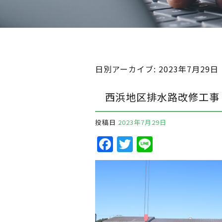
日別アーカイブ:
2023年7月29日
西浜地区排水路改修工事
投稿日
2023年7月29日
F
T
Li
a
w
n
c
it
e
e
te
b
r