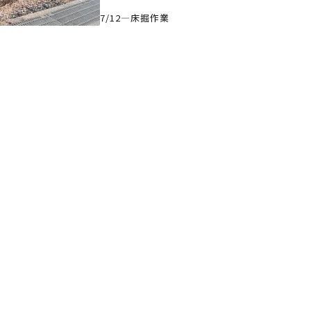
7/12—床掘作業