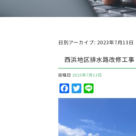
日別アーカイブ:
2023年7月13日
西浜地区排水路改修工事
投稿日
2023年7月13日
F
T
Li
a
w
n
c
it
e
e
te
b
r