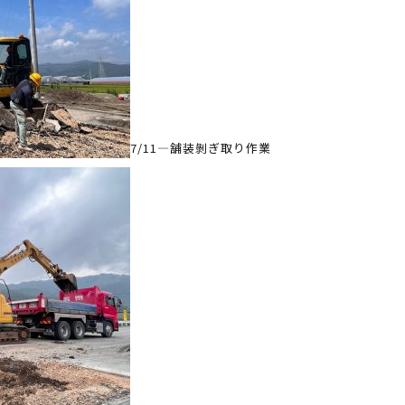
7/11—舗装剝ぎ取り作業